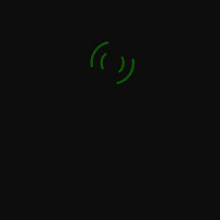
KARTEN / RESERVIERUNG:
Tel. 030 66309318
per Mail:
karten@altstadttheater-
koepenick.de
oder direkt online bei
Eventim:
Karten hier
vor Ort: * NEU Do. von 11–14 Uhr im
Theater-Café bei der Portjesche
Achtung: Nur Barzahlung möglich
Parkplatz vor der Tür mit